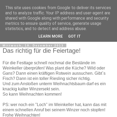
This site uses cookies from Google to deliver its services
and to analyze traffic. Your IP address and user-agent are
shared with Google along with performance and security
metrics to ensure quality of service, generate usage
statistics, and to detect and address abuse.
LEARN MORE
GOT IT
Mittwoch, 18. Dezember 2013
Das richtig für die Feiertage!
Für die Festtage schnell nochmal die Bestände im
Weinkeller überprüfen! Was plant die Küche? Wild oder
Gans? Dann einen kräftigen Rotwein aussuchen. Gibt´s
Fisch? Dann ist ein toller Riesling sicher richtig.
Und zum Anstoßen unterm Weihnachtsbaum darf es ein
knackig kalter Winzersekt sein.
So kann Weihnachten kommen!
PS: wer noch ein "Loch" im Weinkeller hat, kann das mit
einem schnellen Anruf bei seinem Winzer noch stopfen!
Frohe Weihnachten!