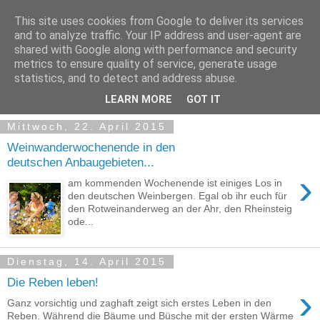
This site uses cookies from Google to deliver its services
and to analyze traffic. Your IP address and user-agent are
shared with Google along with performance and security
metrics to ensure quality of service, generate usage
statistics, and to detect and address abuse.
LEARN MORE
GOT IT
Mittwoch, 22. April 2015
Weinwanderwochenende in den
deutschen Anbaugebieten...
›
am kommenden Wochenende ist einiges Los in
den deutschen Weinbergen. Egal ob ihr euch für
den Rotweinanderweg an der Ahr, den Rheinsteig
ode...
Dienstag, 14. April 2015
Die Reben leben!
›
Ganz vorsichtig und zaghaft zeigt sich erstes Leben in den
Reben. Während die Bäume und Büsche mit der ersten Wärme