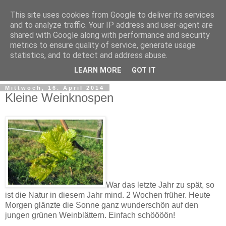
This site uses cookies from Google to deliver its services
and to analyze traffic. Your IP address and user-agent are
shared with Google along with performance and security
metrics to ensure quality of service, generate usage
statistics, and to detect and address abuse.
LEARN MORE
GOT IT
Mittwoch, 16. April 2014
Kleine Weinknospen
War das letzte Jahr zu spät, so
ist die Natur in diesem Jahr mind. 2 Wochen früher. Heute
Morgen glänzte die Sonne ganz wunderschön auf den
jungen grünen Weinblättern. Einfach schöööön!