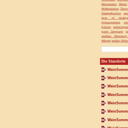
Weinwissen
Winter
Wollestadium
Zitro
Zwiebelkuchen
aro
best of riesling
Anbaugebiete
ei
Kräuter
gebietstyp
guter Jahrgang
s
steilster Weinber
Wärme
weißer Glüh
Die Standorte
WeinSomme
WeinSomme
WeinSomme
WeinSomme
WeinSomme
WeinSomme
WeinSomme