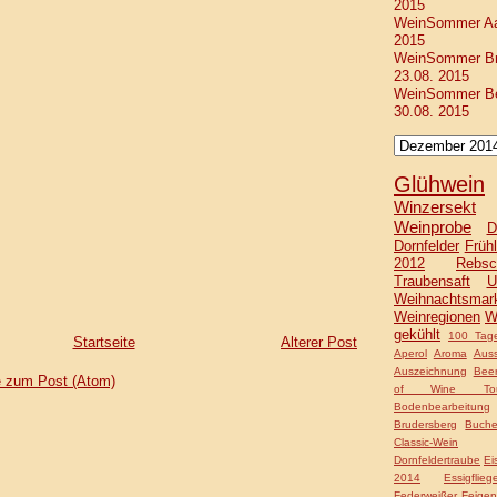
2015
WeinSommer Aac
2015
WeinSommer Bra
23.08. 2015
WeinSommer Ber
30.08. 2015
Glühwein
Winzersekt
Weinprobe
D
Dornfelder
Frühl
2012
Rebsc
Traubensaft
U
Weihnachtsmar
Weinregionen
W
gekühlt
100 Tage
Startseite
Älterer Post
Aperol
Aroma
Auss
Auszeichnung
Bee
 zum Post (Atom)
of Wine Tou
Bodenbearbeitung
Brudersberg
Buche
Classic-Wein
Dornfeldertraube
Ei
2014
Essigflieg
Federweißer
Feigen