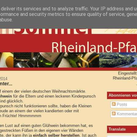
deliver its services and to analyze traffic. Your IP address and 
formance and security metrics to ensure quality of service, gen
abuse.
Eingestel
Rheinland-Pf
2014
ter...
auf einem der vielen deutschen Weihnachtsmärkte.
Abonnieren vo
ühwein
für die Eltern und einen leckeren Kinderpunsch
sind glücklich.
Posts
unsch nicht funktionieren sollte, haben die Kleinen
eude an einem der vielen kandierten oder mit
Kommenta
nen Früchte! Hmmmmmm
ten Lust auf einen guten Glühwein bekommen hat, es
Translate
sgestreckten Füßen in den eigenen vier Wänden
, der kann ihn ja
einfach selber herstellen
. Ist auch