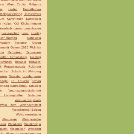
eat Wine Capital
Grillparty
ss
Herbst
Herbstfarben
rbstspaziergang
Herbstwetter
äum
Kaminfeuer
Kaminwein
t
Kelter
Kiel
Kirchenfenster
rzurlaub
Lamm
Lammbraten
Leidenschaft
Lese
Loreley
ller-Thurgau
Nahewein
Neujahr
Nierstein
Oliven
ermenü
Ostern 2015
Picknick
üte
Rebtränen
Rebwasser
odter Schlossberg
Riesling
lsmassiv
Rotwein
Rotwein-
k
Rotweinparadis
Ruländer
irschen
Schafe im Weinberg
nken
Silvester
Sonderpreise
pargel
St. Laurent
Stefan
einbau
Säureabbau
Süßwein
er
Veranstaltungskalender
la Ludwigshöhe
Vollernter
Weihnachtsgebäck
Wein zum Weihnachtsfest
WeinSommer-Saison
Weinbauministerin
Weinberge
Weingenießer
iten
Weinkeller
Weinkönigin
alität
Weinreisen
Weinsicht
cke
Weinwanderwochenende