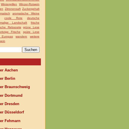
Wintergrillen
Winzer-Rotwein
nen
Zitronensaft
Zuckergehalt
matisch
aromatische Weine
coole Rote
deutsche
nmalige Landschaft
frische
ische Rebsosrte
grüne Lese
pritzige Frische
späte Lese
g Europas
wandern
weitere
wein
r Aachen
r Berlin
r Braunschweig
r Dortmund
r Dresden
r Düsseldorf
r Fehmarn