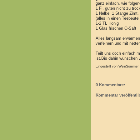
ganz einfach, wie folgen
1 Fl. guten nicht zu tr
1 Nelke, 1 Stange Zimt,
(alles in einen Teebeute
1-2 TL Honig
1 Glas frischen O-Saft
Alles langsam erwärmen,
verfeinern und mit nette
Teilt uns doch einfach
ist.Bis dahin wünschen 
Eingestellt von
WeinSommer R
0 Kommentare:
Kommentar veröffentli