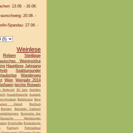
hen: 13.08. - 16.08.
unschweig: 20.08. -
lin-Spandau: 27.08. -
Weinlese
Reben
Steillage
eutsches Weininsititut
ing
Hauptlese
Jahrgang
hnitt
Spätburgunder
rlaubstipp
Wanderweg
kt
Wein
Weinjahr 2014
eißwein
leichte Rotwein
 Reifezeit
30 Jahr
Abfüllen
icht
Aussichtspunkt
Austrieb
ren-Ansätze
Belohnung
Best
rism Aword
Bochum
Bremen
Bremmer Calmont
mpfehlungen
Burgruine Are
Deutsche Weinkönigin
swein
Erntehelfer
Erntemenge
e
Fachjury
Fahrradtour
Gewinnspiel
Glühwein-Tester