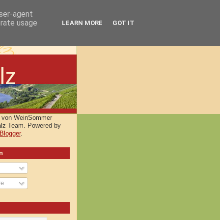
user-agent
erate usage
LEARN MORE
GOT IT
lt von WeinSommer
alz Team. Powered by
Blogger
.
n
re