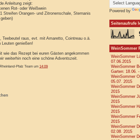
de Anleitung zeigt:
ockenen Rot- oder Weißwein
Powered by
 1 Streifen Orangen- und Zitronenschale, Sternanis
l geben)
Seitenaufrufe 
 Teebeutel raus, evt. mit Amaretto, Cointreau o.ä.
n Leuten genießen!
WeinSommer Rh
 mit wie das Rezept bei euren Gästen angekommen
WeinSommer Lüb
wir weiterhin noch eine schöne Adventszeit.
07.06.2015
heinland-Pfalz Team
um
14:09
WeinSommer Ber
Garten: 18.06. 
WeinSommer Osn
05.07. 2015
WeinSommer Dre
2015
chen
WeinSommer Jüli
2015
WeinSommer Han
2015
WeinSommer Feh
2015
WeinSommer Düs
02.08. 2015
WeinSommer Dor