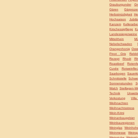
Grauburgunder
Gr
Gären
Gärproze
Herbstmüdigkeit
He
Hochsaison
Jubil
Kanzem
Kellerarbei
Kirschessigfliege
Ku
Landessiegerweine
Mittelrhein
Mü
Nebelschwaden
Orangenhonig
Ost
Pinot Gris
Rebbl
Rezept
Rhodt
Rh
Roastbeef
Rotenfe
Cuvée
Rotweinflec
Saarbogen
Sauerk
Schnittstelle
Schwe
Sonnenstunden
S
Walch
Steillagen-W
Technik
Unwett
Verkostung
Vil
Weihnachten
Weihnachtsstress
Wein-Krimi
Weinanbaugebiet
Weinbauregionen
Weinglas
Weinhohe
Weinmesse
Weinqu
Weinstube
Weinstö