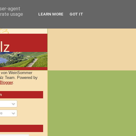
user-agent
erate usage
LEARN MORE
GOT IT
lt von WeinSommer
alz Team. Powered by
Blogger
.
n
re