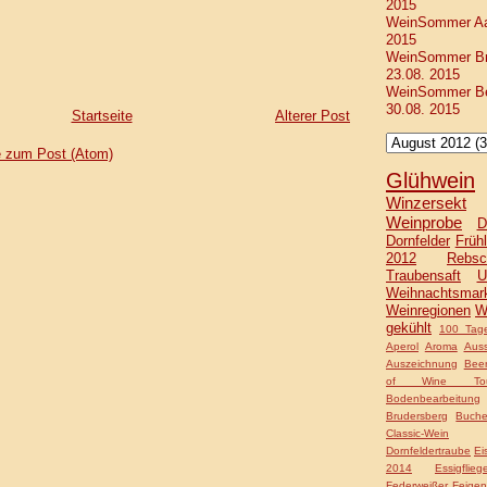
2015
WeinSommer Aac
2015
WeinSommer Bra
23.08. 2015
WeinSommer Ber
30.08. 2015
Startseite
Älterer Post
 zum Post (Atom)
Glühwein
Winzersekt
Weinprobe
D
Dornfelder
Frühl
2012
Rebsc
Traubensaft
U
Weihnachtsmar
Weinregionen
W
gekühlt
100 Tage
Aperol
Aroma
Auss
Auszeichnung
Bee
of Wine Tou
Bodenbearbeitung
Brudersberg
Buche
Classic-Wein
Dornfeldertraube
Ei
2014
Essigflieg
Federweißer
Feigen