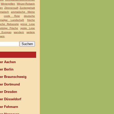
Wintergrillen
Winzer-Rotwein
nen
Zitronensaft
Zuckergehalt
matisch
aromatische Weine
coole Rote
deutsche
nmalige Landschaft
frische
ische Rebsosrte
grüne Lese
pritzige Frische
späte Lese
g Europas
wandern
weitere
wein
r Aachen
r Berlin
r Braunschweig
r Dortmund
r Dresden
r Düsseldorf
r Fehmarn