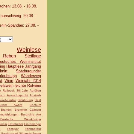
hen: 13.08. - 16.08.
unschweig: 20.08. -
lin-Spandau: 27.08. -
Weinlese
Reben
Steillage
eutsches Weininsititut
ing
Hauptlese
Jahrgang
hnitt
Spätburgunder
rlaubstipp
Wanderweg
kt
Wein
Weinjahr 2014
eißwein
leichte Rotwein
 Reifezeit
30 Jahr
Abfüllen
icht
Aussichtspunkt
Austrieb
ren-Ansätze
Belohnung
Best
rism Aword
Bochum
Bremen
Bremmer Calmont
mpfehlungen
Burgruine Are
Deutsche Weinkönigin
swein
Erntehelfer
Erntemenge
e
Fachjury
Fahrradtour
Gewinnspiel
Glühwein-Tester