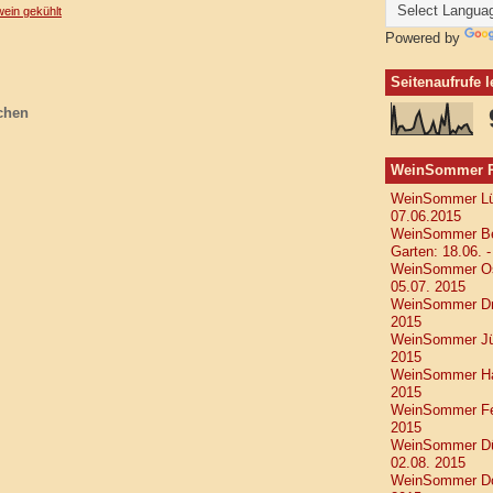
wein gekühlt
Powered by
Seitenaufrufe 
chen
WeinSommer Rh
WeinSommer Lüb
07.06.2015
WeinSommer Ber
Garten: 18.06. 
WeinSommer Osn
05.07. 2015
WeinSommer Dre
2015
WeinSommer Jüli
2015
WeinSommer Han
2015
WeinSommer Feh
2015
WeinSommer Düs
02.08. 2015
WeinSommer Dor