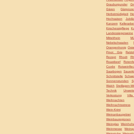
Grauburgunder
Gr
Gären
Gärproze
Herbstmüdigkeit
He
Hochsaison
Jubil
Kanzem
Kellerarbei
Kirschessigfliege
Ku
Landessiegerweine
Mittelrhein
Mü
Nebelschwaden
Orangenhonig
Ost
Pinot Gris
Rebbl
Rezept
Rhodt
Rh
Roastbeef
Rotenfe
Cuvée
Rotweinflec
Saarbogen
Sauerk
Schnittstelle
Schwe
Sonnenstunden
S
Walch
Steillagen-W
Technik
Unwett
Verkostung
Vil
Weihnachten
Weihnachtsstress
Wein-Krimi
Weinanbaugebiet
Weinbauregionen
Weinglas
Weinhohe
Weinmesse
Weinqu
Weinstube
Weinstö