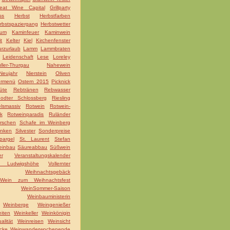
eat Wine Capital
Grillparty
ss
Herbst
Herbstfarben
rbstspaziergang
Herbstwetter
äum
Kaminfeuer
Kaminwein
t
Kelter
Kiel
Kirchenfenster
rzurlaub
Lamm
Lammbraten
Leidenschaft
Lese
Loreley
ller-Thurgau
Nahewein
Neujahr
Nierstein
Oliven
ermenü
Ostern 2015
Picknick
üte
Rebtränen
Rebwasser
odter Schlossberg
Riesling
lsmassiv
Rotwein
Rotwein-
k
Rotweinparadis
Ruländer
irschen
Schafe im Weinberg
nken
Silvester
Sonderpreise
pargel
St. Laurent
Stefan
einbau
Säureabbau
Süßwein
er
Veranstaltungskalender
la Ludwigshöhe
Vollernter
Weihnachtsgebäck
Wein zum Weihnachtsfest
WeinSommer-Saison
Weinbauministerin
Weinberge
Weingenießer
iten
Weinkeller
Weinkönigin
alität
Weinreisen
Weinsicht
cke
Weinwanderwochenende