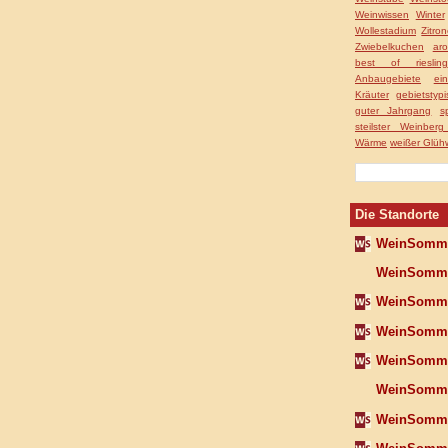
Weinwissen
Winter
Wollestadium
Zitro
Zwiebelkuchen
aro
best of riesling
Anbaugebiete
ei
Kräuter
gebietstyp
guter Jahrgang
s
steilster Weinber
Wärme
weißer Glüh
Die Standorte
WeinSomme
WeinSomme
WeinSomme
WeinSomme
WeinSomme
WeinSomme
WeinSomme