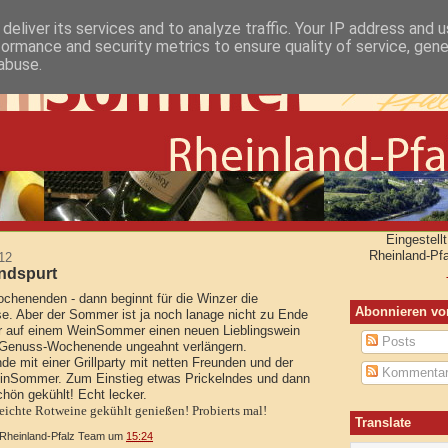
deliver its services and to analyze traffic. Your IP address and 
formance and security metrics to ensure quality of service, gen
abuse.
Eingestel
Rheinland-Pf
12
ndspurt
enenden - dann beginnt für die Winzer die
Abonnieren vo
se. Aber der Sommer ist ja noch lanage nicht zu Ende
er auf einem WeinSommer einen neuen Lieblingswein
Posts
 Genuss-Wochenende ungeahnt verlängern.
 mit einer Grillparty mit netten Freunden und der
Kommenta
nSommer. Zum Einstieg etwas Prickelndes und dann
chön gekühlt! Echt lecker.
eichte Rotweine gekühlt genießen! Probierts mal!
Translate
heinland-Pfalz Team
um
15:24