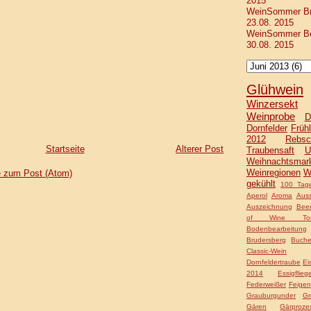
2015
WeinSommer Bra
23.08. 2015
WeinSommer Ber
30.08. 2015
Glühwein
Winzersekt
Weinprobe
D
Dornfelder
Frühl
2012
Rebsc
Startseite
Älterer Post
Traubensaft
U
Weihnachtsmar
Weinregionen
W
 zum Post (Atom)
gekühlt
100 Tage
Aperol
Aroma
Auss
Auszeichnung
Bee
of Wine Tou
Bodenbearbeitung
Brudersberg
Buche
Classic-Wein
Dornfeldertraube
Ei
2014
Essigflieg
Federweißer
Feigen
Grauburgunder
Gr
Gären
Gärproze