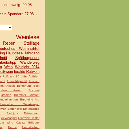
unschweig: 20.08. -
lin-Spandau: 27.08. -
Weinlese
Reben
Steillage
eutsches Weininsititut
ing
Hauptlese
Jahrgang
hnitt
Spätburgunder
rlaubstipp
Wanderweg
kt
Wein
Weinjahr 2014
eißwein
leichte Rotwein
 Reifezeit
30 Jahr
Abfüllen
icht
Aussichtspunkt
Austrieb
ren-Ansätze
Belohnung
Best
rism Aword
Bochum
Bremen
Bremmer Calmont
mpfehlungen
Burgruine Are
Deutsche Weinkönigin
swein
Erntehelfer
Erntemenge
e
Fachjury
Fahrradtour
Gewinnspiel
Glühwein-Tester
eat Wine Capital
Grillparty
ss
Herbst
Herbstfarben