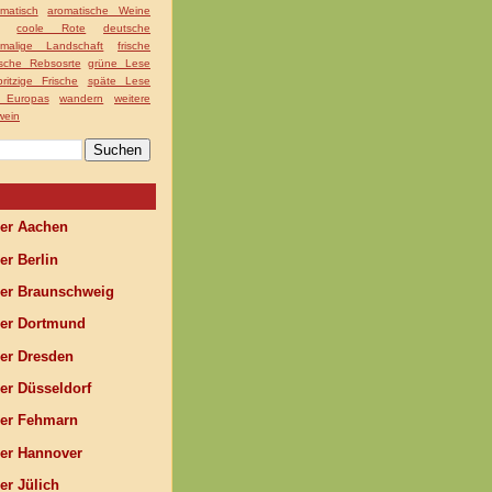
matisch
aromatische Weine
coole Rote
deutsche
nmalige Landschaft
frische
ische Rebsosrte
grüne Lese
pritzige Frische
späte Lese
g Europas
wandern
weitere
wein
r Aachen
r Berlin
r Braunschweig
r Dortmund
r Dresden
r Düsseldorf
r Fehmarn
r Hannover
r Jülich