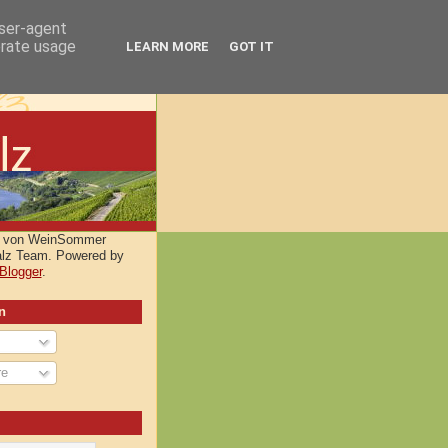
user-agent
erate usage
LEARN MORE
GOT IT
lt von WeinSommer
alz Team. Powered by
Blogger
.
n
re