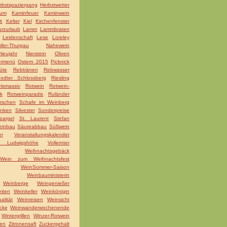
rbstspaziergang
Herbstwetter
äum
Kaminfeuer
Kaminwein
t
Kelter
Kiel
Kirchenfenster
rzurlaub
Lamm
Lammbraten
Leidenschaft
Lese
Loreley
ller-Thurgau
Nahewein
Neujahr
Nierstein
Oliven
ermenü
Ostern 2015
Picknick
üte
Rebtränen
Rebwasser
odter Schlossberg
Riesling
lsmassiv
Rotwein
Rotwein-
k
Rotweinparadis
Ruländer
irschen
Schafe im Weinberg
nken
Silvester
Sonderpreise
pargel
St. Laurent
Stefan
einbau
Säureabbau
Süßwein
er
Veranstaltungskalender
la Ludwigshöhe
Vollernter
Weihnachtsgebäck
Wein zum Weihnachtsfest
WeinSommer-Saison
Weinbauministerin
Weinberge
Weingenießer
iten
Weinkeller
Weinkönigin
alität
Weinreisen
Weinsicht
cke
Weinwanderwochenende
Wintergrillen
Winzer-Rotwein
nen
Zitronensaft
Zuckergehalt