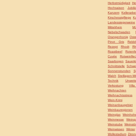
Herbstmüdigkeit
He
Hochsaison
Jubil
Kanzem
Kellerarbei
Kirschessigfliege
Ku
Landessiegerweine
Mittelrhein
Mü
Nebelschwaden
Orangenhonig
Ost
Pinot Gris
Rebbl
Rezept
Rhodt
Rh
Roastbeef
Rotenfe
Cuvée
Rotweinflec
Saarbogen
Sauerk
Schnittstelle
Schwe
Sonnenstunden
S
Walch
Steillagen-W
Technik
Unwett
Verkostung
Vil
Weihnachten
Weihnachtsstress
Wein-Krimi
Weinanbaugebiet
Weinbauregionen
Weinglas
Weinhohe
Weinmesse
Weinqu
Weinstube
Weinstö
Weinwissen
Winter
Wollestadium
Zitro