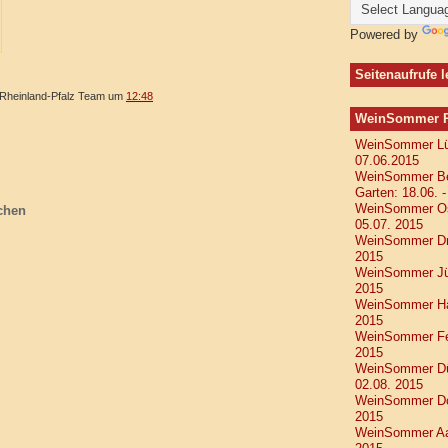
Powered by
Seitenaufrufe 
heinland-Pfalz Team
um
12:48
WeinSommer Rh
WeinSommer Lüb
07.06.2015
WeinSommer Ber
Garten: 18.06. 
WeinSommer Osn
chen
05.07. 2015
WeinSommer Dre
2015
WeinSommer Jüli
2015
WeinSommer Han
2015
WeinSommer Feh
2015
WeinSommer Düs
02.08. 2015
WeinSommer Dor
2015
WeinSommer Aac