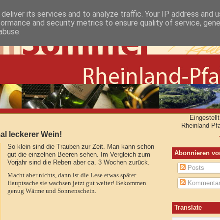
deliver its services and to analyze traffic. Your IP address and 
formance and security metrics to ensure quality of service, gen
abuse.
Eingestel
Rheinland-Pf
l leckerer Wein!
So klein sind die Trauben zur Zeit. Man kann schon
Abonnieren vo
gut die einzelnen Beeren sehen. Im Vergleich zum
Vorjahr sind die Reben aber ca. 3 Wochen zurück.
Posts
Macht aber nichts, dann ist die Lese etwas später.
Kommenta
Hauptsache sie wachsen jetzt gut weiter! Bekommen
genug Wärme und Sonnenschein.
Translate