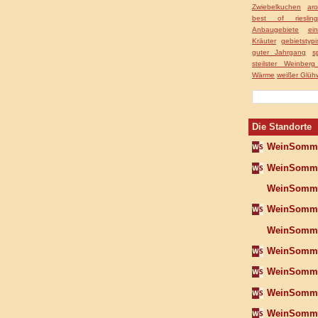
Zwiebelkuchen
aro
best of riesling
Anbaugebiete
ei
Kräuter
gebietstyp
guter Jahrgang
s
steilster Weinber
Wärme
weißer Glüh
Die Standorte
WeinSomme
WeinSomme
WeinSomme
WeinSomme
WeinSomme
WeinSomme
WeinSomme
WeinSomme
WeinSomme