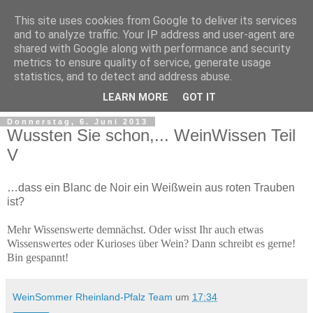
This site uses cookies from Google to deliver its services
and to analyze traffic. Your IP address and user-agent are
shared with Google along with performance and security
metrics to ensure quality of service, generate usage
statistics, and to detect and address abuse.
LEARN MORE
GOT IT
Donnerstag, 6. Juni 2013
Wussten Sie schon,... WeinWissen Teil
V
…dass ein Blanc de Noir ein Weißwein aus roten Trauben
ist?
Mehr Wissenswerte demnächst. Oder wisst Ihr auch etwas
Wissenswertes oder Kurioses über Wein? Dann schreibt es gerne!
Bin gespannt!
WeinSommer Rheinland-Pfalz Team
um
17:34